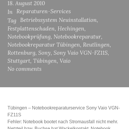
18. August 2010
Reparaturen-Services
In
Betriebssystem Neuinstallation
,
Tag
Festplattenschaden
,
Hechingen
,
Notebookprüfung
,
Notebookreparatur
,
Notebookreparatur Tübingen
,
Reutlingen
,
Rottenburg
,
Sony
,
Sony Vaio VGN-FZ11S
,
Stuttgart
,
Tübingen
,
Vaio
No comments
Tübingen – Notebookreparaturservice Sony Vaio VGN-
FZ11S
Fehler: Notebook bootet nach Stromausfall nicht mehr.
Netzteil bzw. Buchse hat Wackelkontakt. Notebook