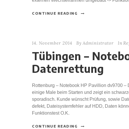
externen Wechselrahmen umgebaut -> Funktion
CONTINUE READING
14. November 2014
By
Administrator
In
Re
Tübingen – Notebo
Datenrettung
Rottenburg – Notebook HP Pavillion dv9700 – Da
einige Male beim Starten und zeigt ein schwarzes
sporadisch. Kunde wünscht Prüfung, sowie Date
defekt, Dateisystemfehler auf HDD, Daten könne
Funktionstest O.K.
CONTINUE READING