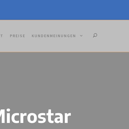
KT
PREISE
KUNDENMEINUNGEN
icrostar