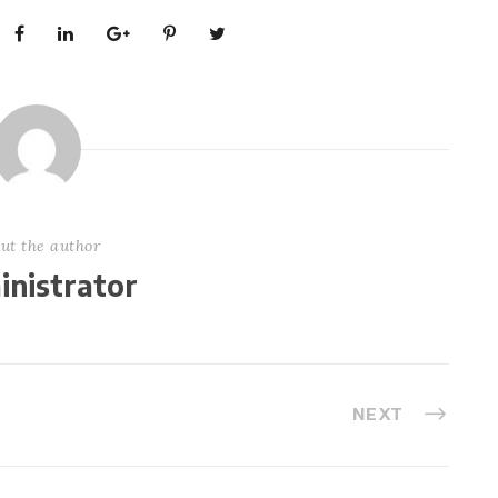
ut the author
nistrator
NEXT