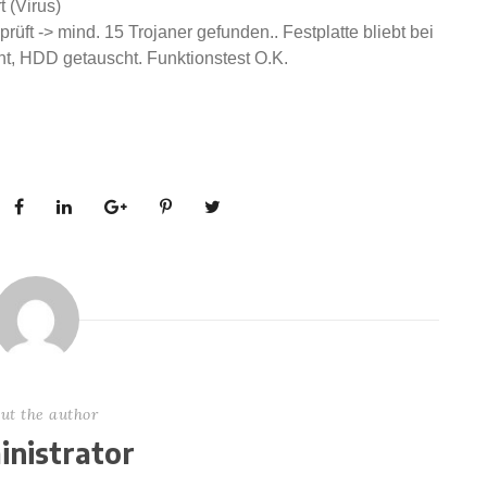
t (Virus)
prüft -> mind. 15 Trojaner gefunden.. Festplatte bliebt bei
nt, HDD getauscht. Funktionstest O.K.
ut the author
nistrator