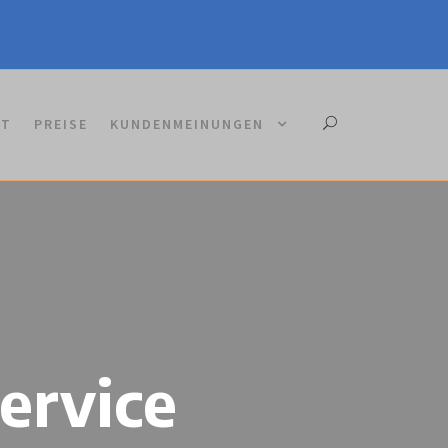
KT
PREISE
KUNDENMEINUNGEN
ervice