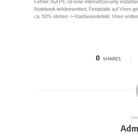
Fehler: Auf PC ist eine InternetSecurity installier
Notebook teildemontiert, Festplatte auf Viren ge
ca. 50% stehen -> Hardwaredefekt. Viren entfer
0
SHARES
Abo
Admi