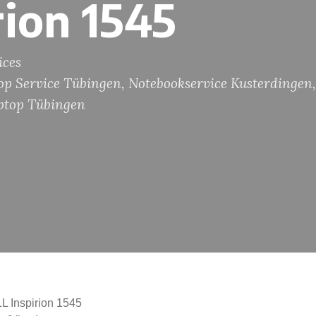
rion 1545
ices
op Service Tübingen
,
Notebookservice Kusterdingen
,
ptop Tübingen
L Inspirion 1545