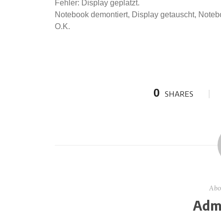
Fehler: Display geplatzt.
Notebook demontiert, Display getauscht, Notebo
O.K.
0
SHARES
Abo
Admi