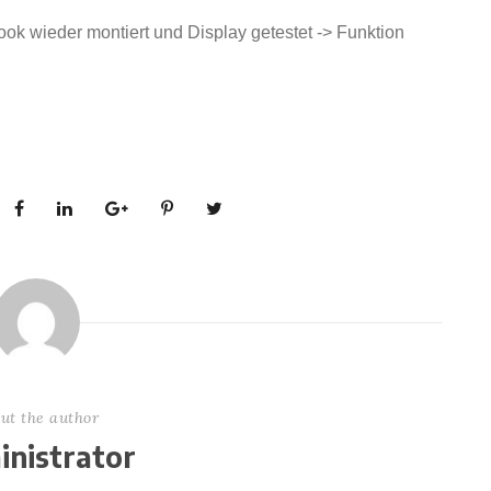
ok wieder montiert und Display getestet -> Funktion
ut the author
nistrator