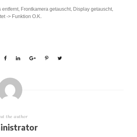
 entfernt, Frontkamera getauscht, Display getauscht,
et -> Funktion O.K.
ut the author
nistrator