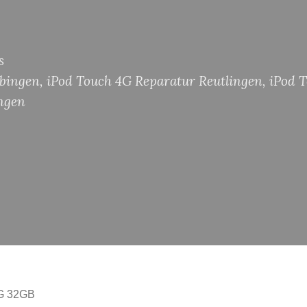
s
übingen
,
iPod Touch 4G Reparatur Reutlingen
,
iPod T
ingen
4G 32GB