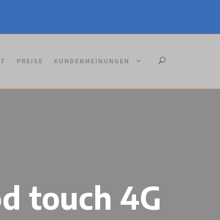
KT
PREISE
KUNDENMEINUNGEN
od touch 4G