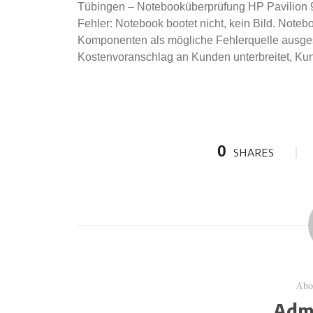
Tübingen – Notebooküberprüfung HP Pavilion 9
Fehler: Notebook bootet nicht, kein Bild. Noteb
Komponenten als mögliche Fehlerquelle ausges
Kostenvoranschlag an Kunden unterbreitet, Kun
0
SHARES
Abo
Admi