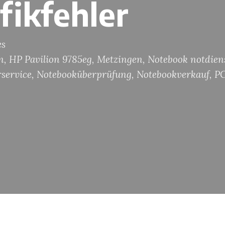
fikfehler
es
n
,
HP Pavilion 9785eg
,
Metzingen
,
Notebook notdien
service
,
Notebooküberprüfung
,
Notebookverkauf
,
PC