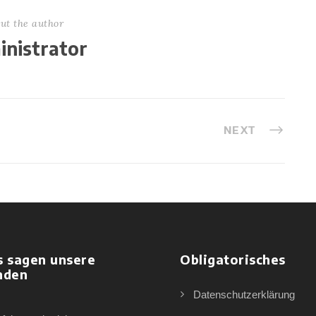
ut the author
nistrator
NEXT
s sagen unsere
Obligatorisches
nden
Datenschutzerklärung