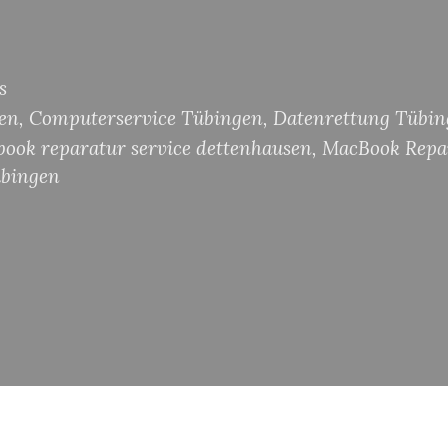
s
gen
,
Computerservice Tübingen
,
Datenrettung Tübin
ook reparatur service dettenhausen
,
MacBook Repar
übingen