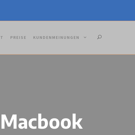
KT
PREISE
KUNDENMEINUNGEN
r Macbook