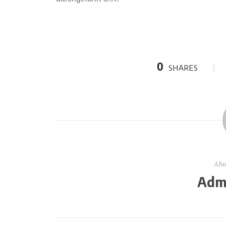
0
SHARES
Abo
Admi