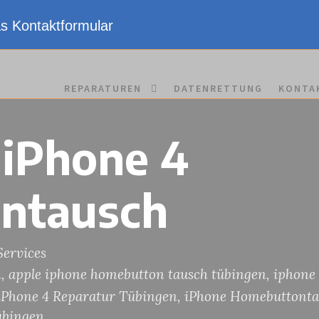
as Kontaktformular
REPARATUREN
DATENRETTUNG
KONTA
 iPhone 4
ntausch
ervices
h
,
apple iphone homebutton tausch tübingen
,
iphone
iPhone 4 Reparatur Tübingen
,
iPhone Homebuttonta
übingen