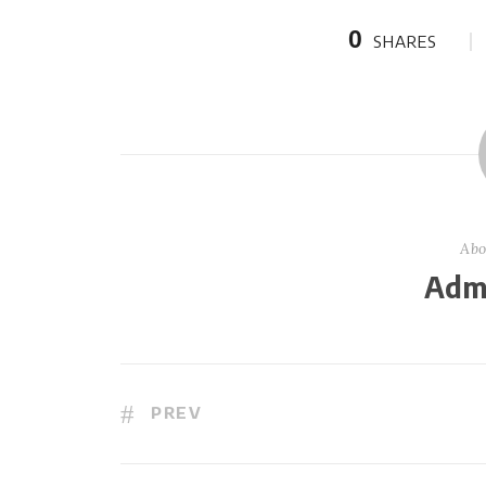
0
SHARES
Abo
Admi
PREV