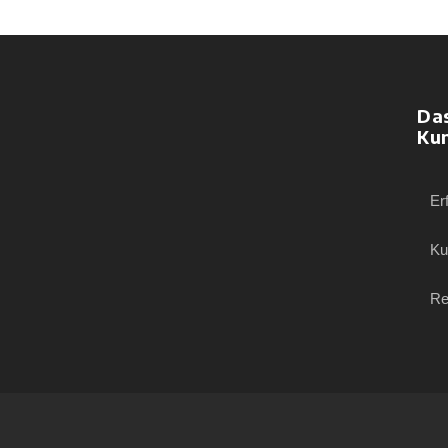
Da
Ku
Er
Ku
Re