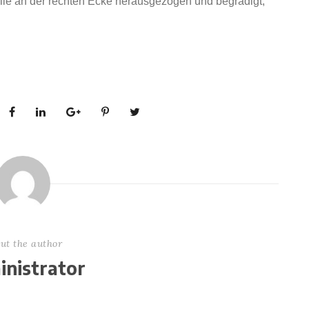
Delle an der rechten Ecke herausgezogen und begradigt,
ut the author
nistrator