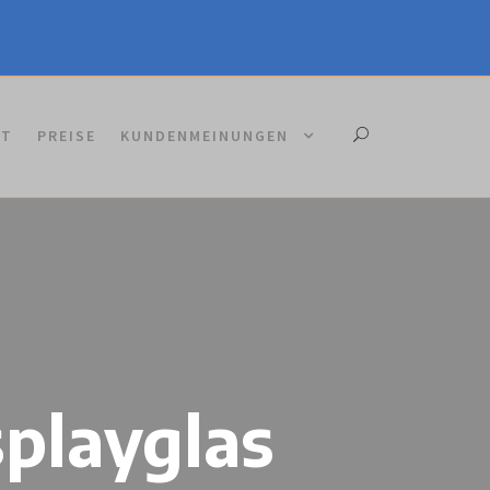
KT
PREISE
KUNDENMEINUNGEN
splayglas