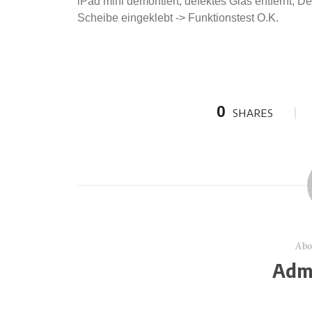
iPad mini demontiert, defektes Glas entfernt, 
Scheibe eingeklebt -> Funktionstest O.K.
0
SHARES
Abo
Admi