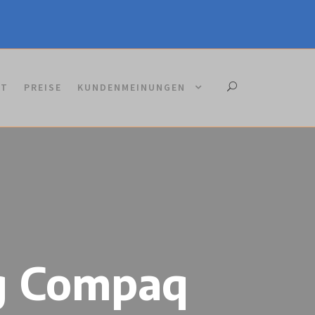
KT
PREISE
KUNDENMEINUNGEN
ng Compaq