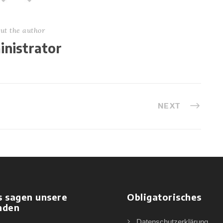
ut the author
nistrator
NEXT
s sagen unsere
Obligatorisches
nden
Datenschutzerklärung