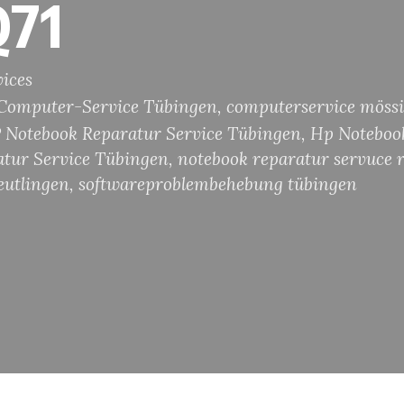
Q71
ices
Computer-Service Tübingen
,
computerservice möss
 Notebook Reparatur Service Tübingen
,
Hp Noteboo
tur Service Tübingen
,
notebook reparatur servuce 
eutlingen
,
softwareproblembehebung tübingen