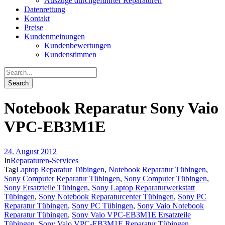
Auszüge durchgeführter Reparaturen
Datenrettung
Kontakt
Preise
Kundenmeinungen
Kundenbewertungen
Kundenstimmen
Notebook Reparatur Sony Vaio
VPC-EB3M1E
24. August 2012
In
Reparaturen-Services
Tag
Laptop Reparatur Tübingen
,
Notebook Reparatur Tübingen
,
Sony Computer Reparatur Tübingen
,
Sony Computer Tübingen
,
Sony Ersatzteile Tübingen
,
Sony Laptop Reparaturwerkstatt
Tübingen
,
Sony Notebook Reparaturcenter Tübingen
,
Sony PC
Reparatur Tübingen
,
Sony PC Tübingen
,
Sony Vaio Notebook
Reparatur Tübingen
,
Sony Vaio VPC-EB3M1E Ersatzteile
Tübingen
,
Sony Vaio VPC-EB3M1E Reparatur Tübingen