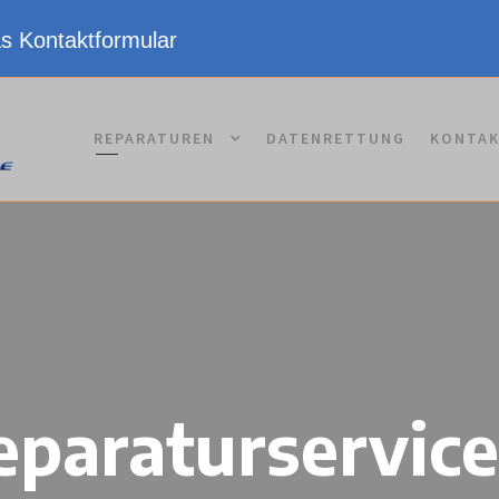
as Kontaktformular
REPARATUREN
DATENRETTUNG
KONTA
paraturservic