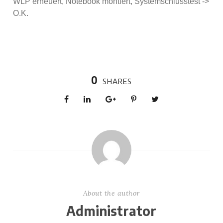
WLP erneuert, Notebook montiert, Systemschlusstest ->
O.K.
0
SHARES
About the author
Administrator