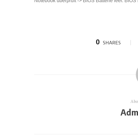
Notebook überprüft -> BIOS Batterie leer. BIOS 
0
SHARES
Abo
Admi