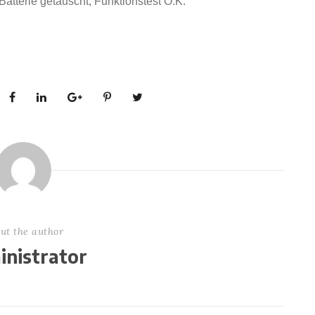
Batterie getauscht, Funktionstest O.K.
ut the author
nistrator