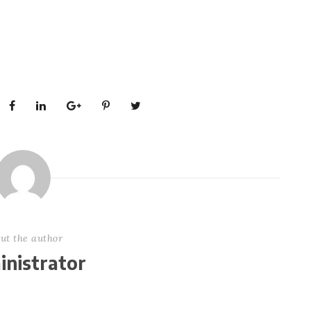
ut the author
nistrator