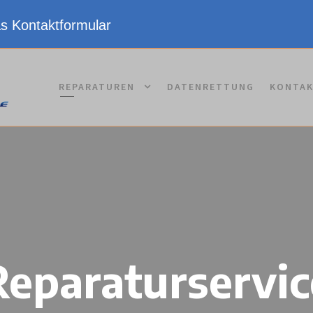
as Kontaktformular
REPARATUREN
DATENRETTUNG
KONTA
eparaturservi