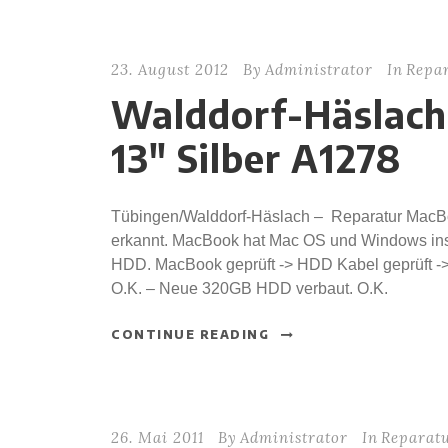
23. August 2012
By
Administrator
In
Repar
Walddorf-Häslach
13″ Silber A1278
Tübingen/Walddorf-Häslach – Reparatur MacBo
erkannt. MacBook hat Mac OS und Windows insta
HDD. MacBook geprüft -> HDD Kabel geprüft -> 
O.K. – Neue 320GB HDD verbaut. O.K.
CONTINUE READING
26. Mai 2011
By
Administrator
In
Reparatu